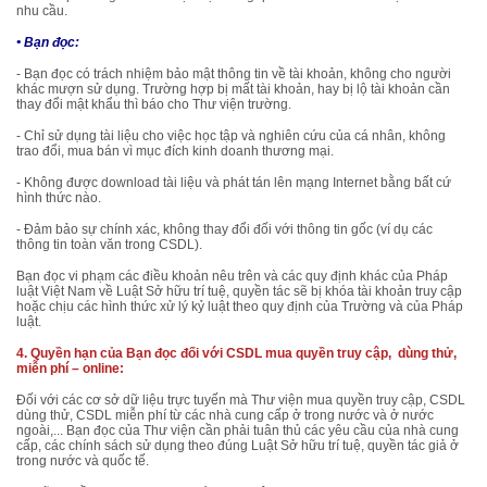
nhu cầu.
• Bạn đọc:
- Bạn đọc có trách nhiệm bảo mật thông tin về tài khoản, không cho người
khác mượn sử dụng. Trường hợp bị mất tài khoản, hay bị lộ tài khoản cần
thay đổi mật khẩu thì báo cho Thư viện trường.
- Chỉ sử dụng tài liệu cho việc học tập và nghiên cứu của cá nhân, không
trao đổi, mua bán vì mục đích kinh doanh thương mại.
- Không được download tài liệu và phát tán lên mạng Internet bằng bất cứ
hình thức nào.
- Đảm bảo sự chính xác, không thay đổi đối với thông tin gốc (ví dụ các
thông tin toàn văn trong CSDL).
Bạn đọc vi phạm các điều khoản nêu trên và các quy định khác của Pháp
luật Việt Nam về Luật Sở hữu trí tuệ, quyền tác sẽ bị khóa tài khoản truy cập
hoặc chịu các hình thức xử lý kỷ luật theo quy định của Trường và của Pháp
luật.
4. Quyền hạn của Bạn đọc đối với CSDL mua quyền truy cập, dùng thử,
miễn phí – online:
Đối với các cơ sở dữ liệu trực tuyến mà Thư viện mua quyền truy cập, CSDL
dùng thử, CSDL miễn phí từ các nhà cung cấp ở trong nước và ở nước
ngoài,... Bạn đọc của Thư viện cần phải tuân thủ các yêu cầu của nhà cung
cấp, các chính sách sử dụng theo đúng Luật Sở hữu trí tuệ, quyền tác giả ở
trong nước và quốc tế.