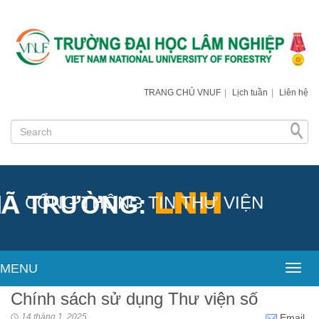
TRANG CHỦ VNUF
|
Lịch tuần
|
Liên hệ
CỔNG THÔNG TIN THƯ VIỆN
MENU
Toggl
Chính sách sử dụng Thư viện số
14 tháng 1, 2025
Email