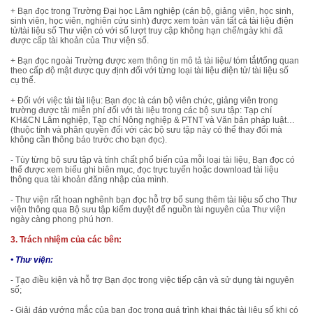
+ Bạn đọc trong Trường Đại học Lâm nghiệp (cán bộ, giảng viên, học sinh,
sinh viên, học viên, nghiên cứu sinh) được xem toàn văn tất cả tài liệu điện
tử/tài liệu số Thư viện có với số lượt truy cập không hạn chế/ngày khi đã
được cấp tài khoản của Thư viện số.
+ Bạn đọc ngoài Trường được xem thông tin mô tả tài liệu/ tóm tắt/tổng quan
theo cấp độ mật được quy định đối với từng loại tài liệu điện tử/ tài liệu số
cụ thể.
+ Đối với việc tải tài liệu: Bạn đọc là cán bộ viên chức, giảng viên trong
trường được tải miễn phí đối với tài liệu trong các bộ sưu tập: Tạp chí
KH&CN Lâm nghiệp, Tạp chí Nông nghiệp & PTNT và Văn bản pháp luật…
(thuộc tính và phân quyền đối với các bộ sưu tập này có thể thay đổi mà
không cần thông báo trước cho bạn đọc).
- Tùy từng bộ sưu tập và tính chất phổ biến của mỗi loại tài liệu, Bạn đọc có
thể được xem biểu ghi biên mục, đọc trực tuyến hoặc download tài liệu
thông qua tài khoản đăng nhập của mình.
- Thư viện rất hoan nghênh bạn đọc hỗ trợ bổ sung thêm tài liệu số cho Thư
viện thông qua Bộ sưu tập kiểm duyệt để nguồn tài nguyên của Thư viện
ngày càng phong phú hơn.
3. Trách nhiệm của các bên:
• Thư viện:
- Tạo điều kiện và hỗ trợ Bạn đọc trong việc tiếp cận và sử dụng tài nguyên
số;
- Giải đáp vướng mắc của bạn đọc trong quá trình khai thác tài liệu số khi có