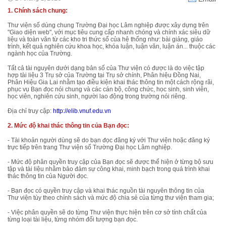
1. Chính sách chung:
Thư viện số dùng chung Trường Đại học Lâm nghiệp được xây dựng trên
"Giao diện web", với mục tiêu cung cấp nhanh chóng và chính xác siêu dữ
liệu và toàn văn từ các kho tri thức số của hệ thống như: bài giảng, giáo
trình, kết quả nghiên cứu khoa học, khóa luận, luận văn, luận án... thuộc các
ngành học của Trường.
Tất cả tài nguyên dưới dạng bản số của Thư viện có được là do việc tập
hợp tài liệu 3 Trụ sở của Trường tại Trụ sở chính, Phân hiệu Đồng Nai,
Phân Hiệu Gia Lai nhằm tạo điều kiện khai thác thông tin một cách rộng rãi,
phục vụ Bạn đọc nói chung và các cán bộ, công chức, học sinh, sinh viên,
học viên, nghiên cứu sinh, người lao động trong trường nói riêng.
Địa chỉ truy cập:
http://elib.vnuf.edu.vn
2. Mức độ khai thác thông tin của Bạn đọc:
- Tài khoản người dùng sẽ do bạn đọc đăng ký với Thư viện hoặc đăng ký
trực tiếp trên trang Thư viện số Trường Đại học Lâm nghiệp.
- Mức độ phân quyền truy cập của Bạn đọc sẽ được thể hiện ở từng bộ sưu
tập và tài liệu nhằm bảo đảm sự công khai, minh bạch trong quá trình khai
thác thông tin của Người đọc.
- Bạn đọc có quyền truy cập và khai thác nguồn tài nguyên thông tin của
Thư viện tùy theo chính sách và mức độ chia sẻ của từng thư viện tham gia;
- Việc phân quyền sẽ do từng Thư viện thực hiện trên cơ sở tính chất của
từng loại tài liệu, từng nhóm đối tượng bạn đọc.