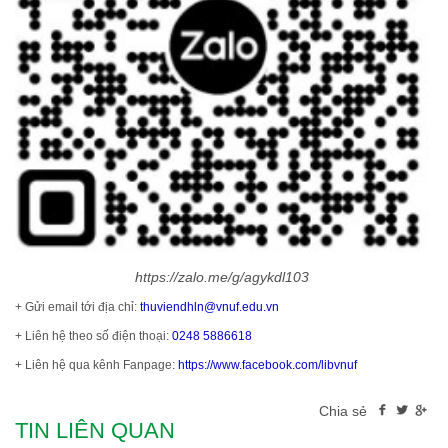
https://zalo.me/g/agykdl103
+ Gửi email tới địa chỉ:
thuviendhln@vnuf.edu.vn
+ Liên hệ theo số điện thoại:
0248 5886618
+ Liên hệ qua kênh Fanpage:
https://www.facebook.com/libvnuf
Chia sẻ
TIN LIÊN QUAN