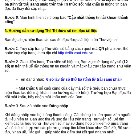
viện số tiếp theo Bạn đọc đăng nhập với Tên tài khoản:
6 số lấy từ số thứ
ba (tính từ trái sang phải) trên thẻ Tri thức số;
Mật khẩu là thông tin bạn
đọc đã thay đổi cập nhật.
Bước 6
: Màn hình hiển thị thông báo "
Cập nhật thông tin tài khoản thành
công
".
3. Hướng dẫn sử dụng Thẻ Tri thức số tìm đọc tài liệu
Bạn đọc thực hiện thao tác sau để đọc được tài liệu trên Thư viện số:
Bước 1
: Truy cập trang Thư viện số bằng cách quét
mã QR
phía trước thẻ
hoặc truy cập trang theo địa chỉ
http://elib.vnuf.edu.vn
Bước 2
: Giao diện trang Thư viện số hiện ra, Bạn đọc sử dụng dãy số
(12
số)
in trên thẻ để lấy thông tin tài khoản và mật khẩu truy cập trang Thư viện
số.
+ Tên đăng nhập:
6 số lấy từ số thứ ba (tính từ trái sang phải)
+ Mật khẩu: 6 số cuối cùng của dãy mã số thẻ (nếu bạn chưa thực
hiện thao tác đổi mật khẩu theo hướng dẫn ở trên); Trường hợp Bạn đọc đã
đổi mật khẩu, hãy nhập mật khẩu mới của Bạn
Bước 3
: Sau đó nhấn vào
Đăng nhập
.
Khi đăng nhập vào hệ thống thành công. Các thông tin liên quan đến nguồn
tài liệu hiện ra. Bạn đọc tìm và đọc tài liệu trên trang Thư viện số.
Để tìm
kiếm các tài liệu trong Thư viện số, hãy sử dụng hộp tìm kiếm ở giữa trang
và có thể kết hợp với các phương pháp tìm kiếm khác như: Chủ đề, Bộ sưu
tập, Nhan đề, Tác giả… giúp việc tìm kiếm đạt kết quả nhanh nhất.