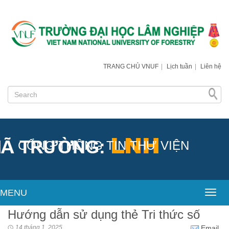
TRANG CHỦ VNUF
|
Lịch tuần
|
Liên hệ
CỔNG THÔNG TIN THƯ VIỆN
MENU
Toggl
Hướng dẫn sử dụng thẻ Tri thức số
14 tháng 1, 2025
Email