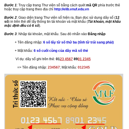
Bước 1
: Truy cập trang Thư viện số bằng cách quét
mã QR
phía trước thẻ
hoặc truy cập trang theo địa chỉ
http://elib.vnuf.edu.vn
Bước 2
: Giao diện trang Thư viện số hiện ra, Bạn đọc sử dụng dãy số (
12
số
) in trên thẻ để lấy thông tin tài khoản và mật khẩu (
Tài khoản, mật khẩu
mặc định đều có 6 số
).
Bước 3
: Nhập tài khoản, mật khẩu. Sau đó nhấn vào
Đăng nhập
+ Tên đăng nhập:
6 số lấy từ số thứ ba (tính từ trái sang phải)
+ Mật khẩu:
6 số cuối cùng của dãy mã số thẻ
Ví dụ: dãy số ghi trên thẻ:
01
23 4567
89
01 2345
=> Tên đăng nhập:
234567
; Mật khẩu:
012345