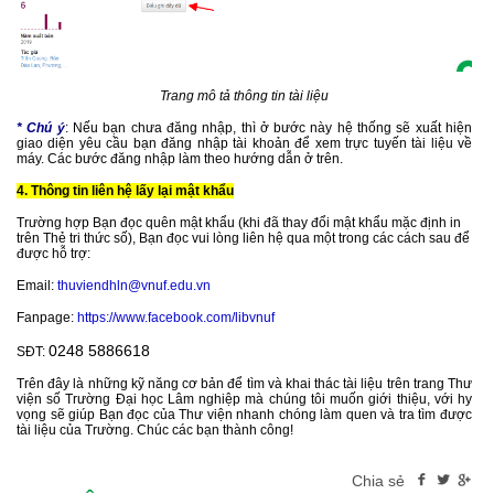
Trang mô tả thông tin tài liệu
* Chú ý
: Nếu bạn chưa đăng nhập, thì ở bước này hệ thống sẽ xuất hiện
giao diện yêu cầu bạn đăng nhập tài khoản để xem trực tuyến tài liệu về
máy. Các bước đăng nhập làm theo hướng dẫn ở trên.
4. Thông tin liên hệ lấy lại mật khẩu
Trường hợp Bạn đọc quên mật khẩu (khi
đã thay đổi mật khẩu mặc định in
trên Thẻ tri thức số),
Bạn đọc vui lòng liên hệ qua một trong các cách sau để
được hỗ trợ:
Email:
thuviendhln@vnuf.edu.vn
Fanpage:
https://www.facebook.com/libvnuf
0248 5886618
SĐT:
Trên đây là những kỹ năng cơ bản để tìm và khai thác tài liệu trên trang Thư
viện số Trường Đại học Lâm nghiệp mà chúng tôi muốn giới thiệu, với hy
vọng sẽ giúp Bạn đọc của Thư viện nhanh chóng làm quen và tra tìm được
tài liệu của Trường. Chúc các bạn thành công!
Chia sẻ