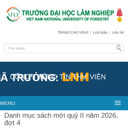
TRANG CHỦ VNUF
|
Lịch tuần
|
Liên hệ
CỔNG THÔNG TIN THƯ VIỆN
MENU
Toggl
Danh mục sách mới quý II năm 2026,
đợt 4