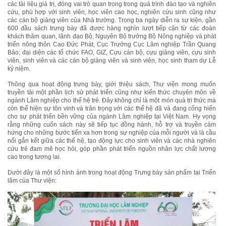
các tài liệu giá trị, đóng vai trò quan trọng trong quá trình đào tạo và nghiên
cứu, phù hợp với sinh viên, học viên cao học, nghiên cứu sinh cũng như
các cán bộ giảng viên của Nhà trường. Trong ba ngày diễn ra sự kiện, gần
600 đầu sách trưng bày đã được hàng nghìn lượt tiếp cận từ các đoàn
khách thăm quan, lãnh đạo Bộ, Nguyên Bộ trưởng Bộ Nông nghiệp và phát
triển nông thôn Cao Đức Phát, Cục Trưởng Cục Lâm nghiệp Trần Quang
Bảo; đại diện các tổ chức FAO, GIZ, Cựu cán bộ, cựu giảng viên, cựu sinh
viên, sinh viên và các cán bộ giảng viên và sinh viên, học sinh tham dự Lễ
kỷ niệm.
Thông qua hoạt động trưng bày, giới thiệu sách, Thư viện mong muốn
truyền tải một phần lịch sử phát triển cũng như kiến thức chuyên môn về
ngành Lâm nghiệp cho thế hệ trẻ. Đây không chỉ là một món quà tri thức mà
còn thể hiện sự tôn vinh và trân trọng với các thế hệ đã và đang cống hiến
cho sự phát triển bền vững của ngành Lâm nghiệp tại Việt Nam. Hy vọng
rằng những cuốn sách này sẽ tiếp tục đồng hành, hỗ trợ và truyền cảm
hứng cho những bước tiến xa hơn trong sự nghiệp của mỗi người và là cầu
nối gắn kết giữa các thế hệ, tạo động lực cho sinh viên và các nhà nghiên
cứu trẻ đam mê học hỏi, góp phần phát triển nguồn nhân lực chất lượng
cao trong tương lai.
Dưới đây là một số hình ảnh trong hoạt động Trưng bày sản phẩm tại Triển
lãm của Thư viện: