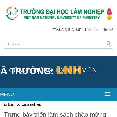
TRANG CHỦ VNUF
|
Lịch tuần
|
Liên hệ
CỔNG THÔNG TIN THƯ VIỆN
MENU
Toggl
 Lâm nghiệp
Trưng bày triển lãm sách chào mừng