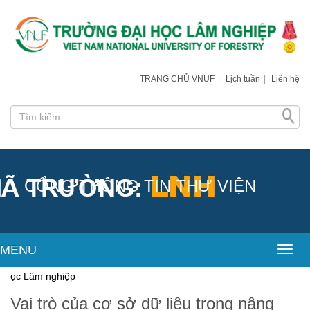
TRANG CHỦ VNUF
|
Lịch tuần
|
Liên hệ
CỔNG THÔNG TIN THƯ VIỆN
MENU
Toggl
Lâm nghiệp
Vai trò của cơ sở dữ liệu trong nâng