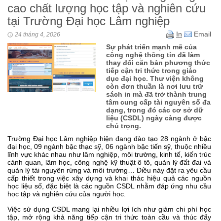
cao chất lượng học tập và nghiên cứu
tại Trường Đại học Lâm nghiệp
In
Email
24 tháng 4, 2026
Sự phát triển mạnh mẽ của
công nghệ thông tin đã làm
thay đổi căn bản phương thức
tiếp cận tri thức trong giáo
dục đại học. Thư viện không
còn đơn thuần là nơi lưu trữ
sách in mà đã trở thành trung
tâm cung cấp tài nguyên số đa
dạng, trong đó các cơ sở dữ
liệu (CSDL) ngày càng được
chú trọng.
Trường Đại học Lâm nghiệp hiện đang đào tạo 28 ngành ở bậc
đại học, 09 ngành bậc thạc sỹ, 06 ngành bậc tiến sỹ, thuộc nhiều
lĩnh vực khác nhau như lâm nghiệp, môi trường, kinh tế, kiến trúc
cảnh quan, lâm học, công nghệ kỹ thuật ô tô, quản lý đất đai và
quản lý tài nguyên rừng và môi trường… Điều này đặt ra yêu cầu
cấp thiết trong việc xây dựng và khai thác hiệu quả các nguồn
học liệu số, đặc biệt là các nguồn CSDL nhằm đáp ứng nhu cầu
học tập và nghiên cứu của người học.
Việc sử dụng CSDL mang lại nhiều lợi ích như giảm chi phí học
tập, mở rộng khả năng tiếp cận tri thức toàn cầu và thúc đẩy