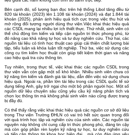
Bên cạnh đó, số lượng bạn đọc trên hệ thống Libol tăng đều từ
820 tài khoản (2023) lên 1.108 tài khoản (2024) và đạt 1.844 tài
khoản (2025), phản ánh hiệu quả tích cực trong việc thu hút và
mở rộng đối tượng người dùng thư viện.Việc khai thác hiệu quả
các CSDL mang lại nhiều lợi ích thiết thực. Thứ nhất, sinh viên có
thể chủ động tìm kiếm và tiếp cận nguồn tri thức phong phú, từ
đó nâng cao khả năng tự học và tư duy nghiên cứu. Thứ hai, các
nguồn tài liệu có tính học thuật cao giúp cải thiện chất lượng bài
tập, tiểu luận và khóa luận tốt nghiệp. Thứ ba, việc sử dụng các
công cụ tìm kiếm học thuật còn giúp tiết kiệm thời gian và nâng
cao hiệu quả tra cứu thông tin.
Tuy nhiên, trong thực tế, việc khai thác các nguồn CSDL trong
thư viện vẫn còn gặp một số khó khăn. Nhiều sinh viên chưa có
kỹ năng tìm kiếm và đánh giá tài liệu, dẫn đến việc sử dụng chưa
hiệu quả. Ngoài ra, phần lớn tài liệu trong các CSDL quốc tế sử
dụng tiếng Anh, gây trở ngại cho một bộ phận người học. Một số
nguồn dữ liệu chuyên sâu cũng yêu cầu kỹ năng phân tích và
chọn lọc thông tin mà không phải sinh viên nào cũng được trang
bị đầy đủ.
Có thể thấy rằng việc khai thác hiệu quả các nguồn cơ sở dữ liệu
trong Thư viện Trường ĐHLN có vai trò hết sức quan trọng đối
với quá trình học tập và nghiên cứu của sinh viên. Các nguồn tài
nguyên này không chỉ cung cấp tri thức phong phú, đáng tin cậy
mà còn góp phần rèn luyện kỹ năng tự học, tư duy nghiên cứu
và tiếp cận thông tin khoa học hiện đại... mà còn đáp ứng yêu