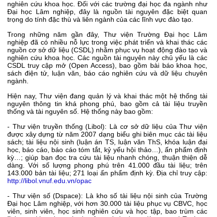
nghiên cứu khoa học. Đối với các trường đại học đa ngành như
Đại học Lâm nghiệp, đây là nguồn tài nguyên đặc biệt quan
trọng do tính đặc thù và liên ngành của các lĩnh vực đào tạo.
Trong những năm gần đây, Thư viện Trường Đại học Lâm
nghiệp đã có nhiều nỗ lực trong việc phát triển và khai thác các
nguồn cơ sở dữ liệu (CSDL) nhằm phục vụ hoạt động đào tạo và
nghiên cứu khoa học. Các nguồn tài nguyên này chủ yếu là các
CSDL truy cập mở (Open Access), bao gồm bài báo khoa học,
sách điện tử, luận văn, báo cáo nghiên cứu và dữ liệu chuyên
ngành.
Hiện nay, Thư viện đang quản lý và khai thác một hệ thống tài
nguyên thông tin khá phong phú, bao gồm cả tài liệu truyền
thống và tài nguyên số.
Hệ thống này bao gồm:
- Thư viện truyền thống (Libol): Là cơ sở dữ liệu của Thư viện
được xây dựng từ năm 2007 dạng biểu ghi biên mục các tài liệu
sách; tài liệu nội sinh (luận án TS, luận văn ThS, khóa luận đại
học, báo cáo, báo cáo tóm tắt, kỷ yếu hội thảo…), ấn phẩm định
kỳ…; giúp bạn đọc tra cứu tài liệu nhanh chóng, thuận thiện dễ
dàng. Với số lượng phong phú trên 41.000 đầu tài liệu; trên
143.000 bản tài liệu; 271 loại ấn phẩm định kỳ.
Địa chỉ truy cập:
http://libol.vnuf.edu.vn/opac
- Thư viện số (Dspace): Là kho số tài liệu nội sinh của Trường
Đại học Lâm nghiệp, với hơn 30.000 tài liệu phục vụ CBVC, học
viên, sinh viên, học sinh nghiên cứu và học tập, bao trùm các