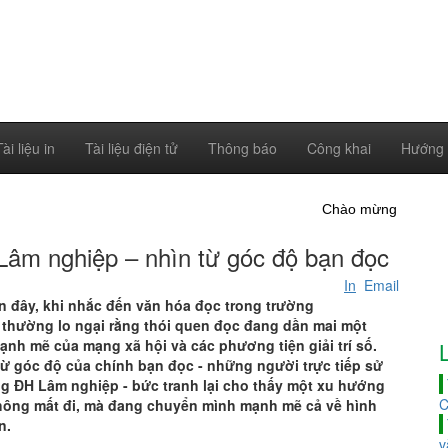
Tài liệu in
Tài liệu điện tử
Thông báo
Công khai
Hướng
Chào mừng đến với Cổng thông
Lâm nghiệp – nhìn từ góc độ bạn đọc
In
Email
 đây, khi nhắc đến văn hóa đọc trong trường
 thường lo ngại rằng thói quen đọc đang dần mai một
mạnh mẽ của mạng xã hội và các phương tiện giải trí số.
từ góc độ của chính bạn đọc - những người trực tiếp sử
g ĐH Lâm nghiệp - bức tranh lại cho thấy một xu hướng
hông mất đi, mà đang chuyển mình mạnh mẽ cả về hình
n.
v