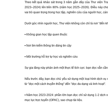
Theo kết quả khảo sát trong 3 năm gần đây của Thư viện Tr
2023–2024) lên trên 80% (năm học 2025–2026). Điều này cho 
vai trò quan trọng trong học tập, nghiên cứu của người học, cán 
Dưới góc nhìn người học, Thư viện không còn chỉ là nơi "đến khi 
• Không gian học tập quen thuộc
• Nơi tìm kiếm thông tin đáng tin cậy
• Môi trường hỗ trợ tự học và nghiên cứu
Sự gia tăng này phản ánh một thực tế tích cực: bạn đọc vẫn cầ
Nếu trước đây, bạn đọc chủ yếu sử dụng một loại hình dịch vụ 
từ "đọc một cách truyền thống" đến "đọc đa dạng và linh hoạt".
• Năm học 2023-2024: phần lớn bạn đọc chỉ sử dụng 1-2 dịch vụ nh
mục lục trực tuyến (OPAC), sao chụp tài liệu.