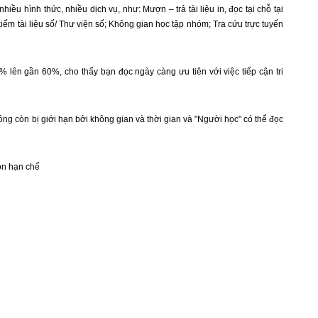
u hình thức, nhiều dịch vụ, như: Mượn – trả tài liệu in, đọc tại chỗ tại
kiếm tài liệu số/ Thư viện số; Không gian học tập nhóm; Tra cứu trực tuyến
% lên gần 60%, cho thấy bạn đọc ngày càng ưu tiên với việc tiếp cận tri
ông còn bị giới hạn bởi không gian và thời gian và "Người học" có thể đọc
còn hạn chế