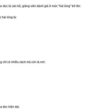
đọc là cán bộ, giảng viên đánh giá ở mức "hài lòng" trở lên
 hài lòng là:
ng chỉ có nhiều sách mà còn là nơi:
óa đọc hiện đại.