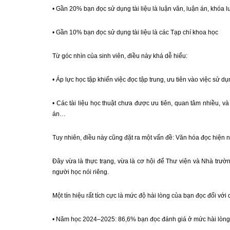
• Gần 20% bạn đọc sử dụng tài liệu là luận văn, luận án, khóa 
• Gần 10% bạn đọc sử dụng tài liệu là các Tạp chí khoa học
Từ góc nhìn của sinh viên, điều này khá dễ hiểu:
• Áp lực học tập khiến việc đọc tập trung, ưu tiên vào việc sử d
• Các tài liệu học thuật chưa được ưu tiên, quan tâm nhiều, v
án…
Tuy nhiên, điều này cũng đặt ra một vấn đề: Văn hóa đọc hiện n
Đây vừa là thực trạng, vừa là cơ hội để Thư viện và Nhà trư
người học nói riêng.
Một tín hiệu rất tích cực là mức độ hài lòng của bạn đọc đối với
• Năm học 2024–2025: 86,6% bạn đọc đánh giá ở mức hài lòng 