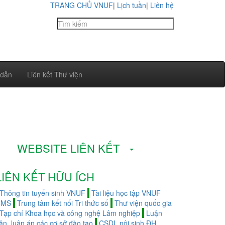
TRANG CHỦ VNUF
|
Lịch tuần
|
Liên hệ
 dẫn
Liên kết Thư viện
 tin Thư viện trường Đại học Lâm nghiệp
WEBSITE LIÊN KẾT
LIÊN KẾT HỮU ÍCH
Thông tin tuyển sinh VNUF
Tài liệu học tập VNUF
CMS
Trung tâm kết nối Tri thức số
Thư viện quốc gia
Tạp chí Khoa học và công nghệ Lâm nghiệp
Luận
ăn, luận án các cơ sở đào tạo
CSDL nội sinh ĐH