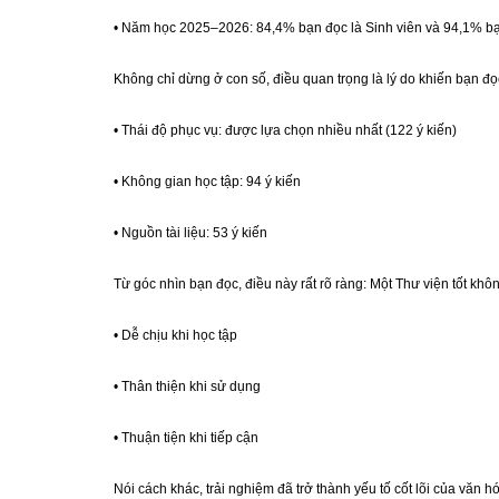
• Năm học 2025–2026: 84,4% bạn đọc là Sinh viên và 94,1% bạn 
Không chỉ dừng ở con số, điều quan trọng là lý do khiến bạn đọc
• Thái độ phục vụ: được lựa chọn nhiều nhất (122 ý kiến)
• Không gian học tập: 94 ý kiến
• Nguồn tài liệu: 53 ý kiến
Từ góc nhìn bạn đọc, điều này rất rõ ràng: Một Thư viện tốt khô
• Dễ chịu khi học tập
• Thân thiện khi sử dụng
• Thuận tiện khi tiếp cận
Nói cách khác, trải nghiệm đã trở thành yếu tố cốt lõi của văn h