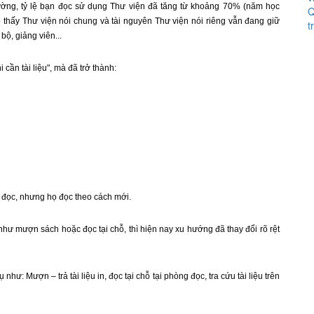
ường, tỷ lệ bạn đọc sử dụng Thư viện đã tăng từ khoảng 70% (năm học
Q
thấy Thư viện nói chung và tài nguyên Thư viện nói riêng vẫn đang giữ
t
bộ, giảng viên...
cần tài liệu", mà đã trở thành:
n đọc, nhưng họ đọc theo cách mới.
như mượn sách hoặc đọc tại chỗ, thì hiện nay xu hướng đã thay đổi rõ rệt
ư: Mượn – trả tài liệu in, đọc tại chỗ tại phòng đọc, tra cứu tài liệu trên