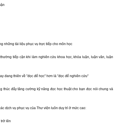
luận
ụng những tài liệu phục vụ trực tiếp cho môn học
à thường tiếp cận khi làm nghiên cứu khoa học, khóa luận, luận văn, luận
ay đang thiên về "đọc để học" hơn là "đọc để nghiên cứu"
ờng thúc đẩy tăng cường kỹ năng đọc học thuật cho bạn đọc nói chung và
 các dịch vụ phục vụ của Thư viện luôn duy trì ở mức cao:
trở lên