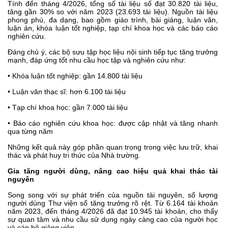
Tính đến tháng 4/2026, tổng số tài liệu số đạt 30.820 tài liệu,
tăng gần 30% so với năm 2023 (23.693 tài liệu). Nguồn tài liệu
phong phú, đa dạng, bao gồm giáo trình, bài giảng, luận văn,
luận án, khóa luận tốt nghiệp, tạp chí khoa học và các báo cáo
nghiên cứu.
Đáng chú ý, các bộ sưu tập học liệu nội sinh tiếp tục tăng trưởng
mạnh, đáp ứng tốt nhu cầu học tập và nghiên cứu như:
• Khóa luận tốt nghiệp: gần 14.800 tài liệu
• Luận văn thạc sĩ: hơn 6.100 tài liệu
• Tạp chí khoa học: gần 7.000 tài liệu
• Báo cáo nghiên cứu khoa học: được cập nhật và tăng nhanh
qua từng năm
Những kết quả này góp phần quan trọng trong việc lưu trữ, khai
thác và phát huy tri thức của Nhà trường.
Gia tăng người dùng, nâng cao hiệu quả khai thác tài
nguyên
Song song với sự phát triển của nguồn tài nguyên, số lượng
người dùng Thư viện số tăng trưởng rõ rệt. Từ 6.164 tài khoản
năm 2023, đến tháng 4/2026 đã đạt 10.945 tài khoản, cho thấy
sự quan tâm và nhu cầu sử dụng ngày càng cao của người học
và cán bộ giảng viên.