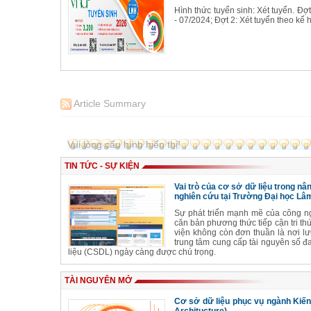
Hình thức tuyển sinh: Xét tuyển. Đợ
- 07/2024; Đợt 2: Xét tuyển theo k
Article Summary
Vui lòng cấu hình hiển thị!
TIN TỨC - SỰ KIỆN
Vai trò của cơ sở dữ liệu trong nâ
nghiên cứu tại Trường Đại học Lâ
Sự phát triển mạnh mẽ của công ng
căn bản phương thức tiếp cận tri th
viện không còn đơn thuần là nơi lư
trung tâm cung cấp tài nguyên số đ
liệu (CSDL) ngày càng được chú trọng.
TÀI NGUYÊN MỞ
Cơ sở dữ liệu phục vụ ngành Kiế