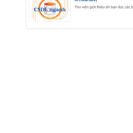
Architucture)
Thư viện giới thiệu tới bạn đọc các