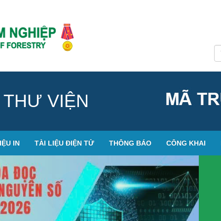
 THƯ VIỆN
IỆU IN
TÀI LIỆU ĐIỆN TỬ
THÔNG BÁO
CÔNG KHAI