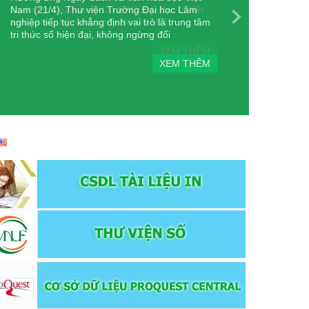
Nam (21/4), Thư viện Trường Đại học Lâm
tuyển sớm từ tháng 02 - 07/2024; Đợt 2: Xét
nghiệp tiếp tục khẳng định vai trò là trung tâm
tuyển theo kế hoạch của Bộ GD&ĐT.
tri thức số hiện đại, không ngừng đổi
XEM THÊM
XEM THÊM