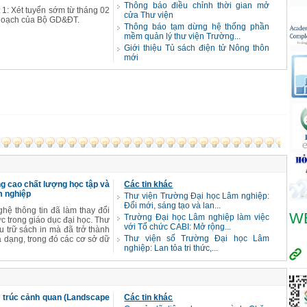
Thông báo điều chỉnh thời gian mở
t 1: Xét tuyển sớm từ tháng 02
cửa Thư viện
ế hoạch của Bộ GD&ĐT.
Thông báo tạm dừng hệ thống phần
mềm quản lý thư viện Trường...
Giới thiệu Tủ sách điện tử Nông thôn
mới
ng cao chất lượng học tập và
Các tin khác
m nghiệp
Thư viện Trường Đại học Lâm nghiệp:
Đổi mới, sáng tạo và lan...
hệ thông tin đã làm thay đổi
W
Trường Đại học Lâm nghiệp làm việc
ức trong giáo dục đại học. Thư
với Tổ chức CABI: Mở rộng...
u trữ sách in mà đã trở thành
Thư viện số Trường Đại học Lâm
a dạng, trong đó các cơ sở dữ
nghiệp: Lan tỏa tri thức,...
n trúc cảnh quan (Landscape
Các tin khác