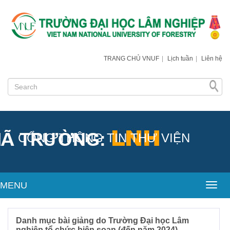
TRANG CHỦ VNUF
|
Lịch tuần
|
Liên hệ
CỔNG THÔNG TIN THƯ VIỆN
MENU
Toggl
Danh mục bài giảng do Trường Đại học Lâm
nghiệp tổ chức biên soạn (đến năm 2024)