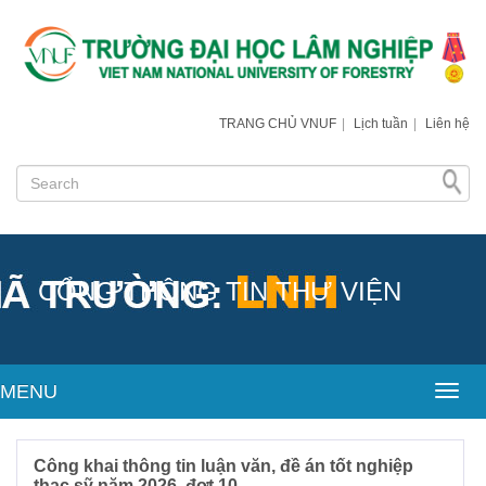
TRANG CHỦ VNUF
|
Lịch tuần
|
Liên hệ
CỔNG THÔNG TIN THƯ VIỆN
MENU
Toggl
Công khai thông tin luận văn, đề án tốt nghiệp
thạc sỹ năm 2026, đợt 10