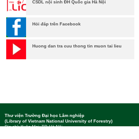
CSDL nội sinh ĐH Quốc gia Hà Nội
Hỏi đáp trên Facebook
Huong dan tra cuu thong tin muon tai lieu
Thư viện Trường Đại học Lâm nghiệp
(Library of Vietnam National University of Forestry)
Địa chỉ: Xuân Mai, TP. Hà Nội
Tel: 024 85886618 - Fax: - Email:
thuviendhln@vnuf.edu.vn