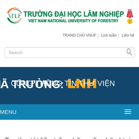
TRANG CHỦ VNUF
|
Lịch tuần
|
Liên hệ
CỔNG THÔNG TIN THƯ VIỆN
MENU
Toggl