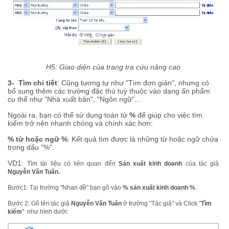
H5: Giao diện của trang tra cứu nâng cao
3- Tìm chi tiết
: Cũng tương tự như "Tìm đơn giản", nhưng có
bổ sung thêm các trường đặc thù tuỳ thuộc vào dạng ấn phẩm
cụ thể như "Nhà xuất bản", "Ngôn ngữ"...
Ngoài ra, bạn có thể sử dụng toán tử
%
để giúp cho việc tìm
kiếm trở nên nhanh chóng và chính xác hơn:
% từ hoặc ngữ %
: Kết quả tìm được là những từ hoặc ngữ chứa
trong dấu "%".
VD1:
Tìm tài liệu có liên quan đến
Sản xuất kinh doanh
của tác giả
Nguyễn Văn Tuấn.
Bước1: Tại trường "Nhan đề" bạn gõ vào
% sản xuất kinh doanh %
.
Bước 2: Gõ tên tác giả
Nguyễn Văn Tuấn
ở trường "Tác giả" và Click "
Tìm
kiếm
" như hình dưới: