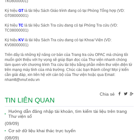
TK08000001)
Ký hiệu
GT
là tài liệu Sách Giáo trình đang có tại Phòng Tổng hợp (VD:
GT08000001)
Ký hiệu
TC
là tài liệu Sách Tra cứu đang có tại Phòng Tra cứu (VD:
TC08000001)
Ký hiệu
KV
là tài liệu Sách Tra cứu đang có tại Khoa/ Viện (VD:
KV08000001)
Trên đây là những kỹ năng cơ bản của Trang tra cứu OPAC mà chúng tôi
muốn giới thiệu với hy vọng sẽ giúp Bạn đọc của Thư viện nhanh chóng
làm quen với chương trình Tra cứu tài liệu bằng phần mềm thư viện điện tử
trên mạng máy tính của nhà trường. Chúc các bạn thành công! Mọi ý kiến
cần giải đáp, xin liên hệ với cán bộ của Thư viện hoặc qua Email:
nhamtt@vnuf.edu.vn
Chia sẻ
TIN LIÊN QUAN
Hướng dẫn đăng nhập tài khoản, tìm kiếm tài liệu trên trang
Thư viện số
(09/09)
Cơ sở dữ liệu khai thác trực tuyến
(08/09)