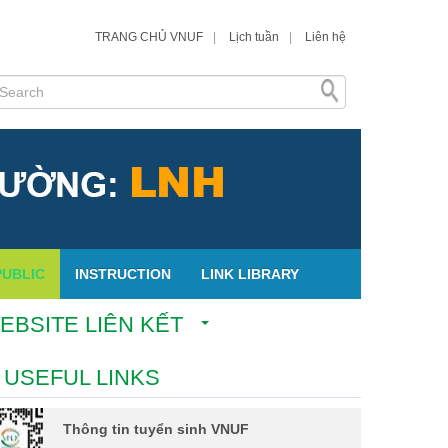
TRANG CHỦ VNUF
|
Lịch tuần
|
Liên hệ
PUBLIC
INSTRUCTION
LINK LIBRARY
EBSITE LIÊN KẾT
USEFUL LINKS
Thông tin tuyển sinh VNUF