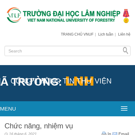
TRANG CHỦ VNUF
|
Lịch tuần
|
Liên hệ
CỔNG THÔNG TIN THƯ VIỆN
MENU
Toggl
Chức năng, nhiệm vụ
In
Email
16 tháng 6, 2021