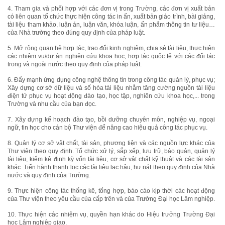
4. Tham gia và phối hợp với các đơn vị trong Trường, các đơn vị xuất bản
có liên quan tổ chức thực hiện công tác in ấn, xuất bản giáo trình, bài giảng,
tài liệu tham khảo, luận án, luận văn, khóa luận, ấn phẩm thông tin tư liệu…
của Nhà trường theo đúng quy định của pháp luật.
5. Mở rộng quan hệ hợp tác, trao đổi kinh nghiệm, chia sẻ tài liệu, thực hiện
các nhiệm vụ/dự án nghiên cứu khoa học, hợp tác quốc tế với các đối tác
trong và ngoài nước theo quy định của pháp luật.
6. Đẩy mạnh ứng dụng công nghệ thông tin trong công tác quản lý, phục vụ;
Xây dựng cơ sở dữ liệu và số hóa tài liệu nhằm tăng cường nguồn tài liệu
điện tử phục vụ hoạt động đào tạo, học tập, nghiên cứu khoa học,... trong
Trường và nhu cầu của bạn đọc.
7. Xây dựng kế hoạch đào tạo, bồi dưỡng chuyên môn, nghiệp vụ, ngoại
ngữ, tin học cho cán bộ Thư viện để nâng cao hiệu quả công tác phục vụ.
8. Quản lý cơ sở vật chất, tài sản, phương tiện và các nguồn lực khác của
Thư viện theo quy định. Tổ chức xử lý, sắp xếp, lưu trữ, bảo quản, quản lý
tài liệu, kiểm kê định kỳ vốn tài liệu, cơ sở vật chất kỹ thuật và các tài sản
khác. Tiến hành thanh lọc các tài liệu lạc hậu, hư nát theo quy định của Nhà
nước và quy định của Trường.
9. Thực hiện công tác thống kê, tổng hợp, báo cáo kịp thời các hoạt động
của Thư viện theo yêu cầu của cấp trên và của Trường Đại học Lâm nghiệp.
10. Thực hiện các nhiệm vụ, quyền hạn khác do Hiệu trưởng Trường Đại
học Lâm nghiệp giao.