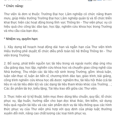
* Chức năng:
Thư viện là đơn vị thuộc Trường Đại học Lâm nghiệp có chức năng tham
mưu, giúp Hiệu trưởng Trường Đại học Lâm nghiệp quản lý và tổ chức triển
khai thực hiện các hoạt động trong lĩnh vực Thông tin - Thư viện phục vụ có
hiệu quả cho công tác đào tạo, học tập, nghiên cứu khoa học trong Trường
và nhu cầu của bạn đọc.
* Nhiệm vụ, quyền hạn:
1. Xây dựng kế hoạch hoạt động dài hạn và ngắn hạn của Thư viện trình
Hiệu trưởng phê duyệt; tổ chức điều phối toàn bộ hệ thống Thông tin - Thư
viện trong Trường.
2. Bổ sung, phát triển nguồn lực tài liệu trong và ngoài nước đáp ứng nhu
cầu giảng dạy, học tập, nghiên cứu khoa học và chuyển giao công nghệ của
Nhà trường; Thu nhận các tài liệu nội sinh trong Trường, gồm: khoá luận,
luận văn thạc sĩ, luận án tiến sĩ, chương trình đào tạo, giáo trình, bài giảng,
công trình nghiên cứu khoa học đã được nghiệm thu, tài liệu hội thảo (cả tài
liệu in và tài liệu điện tử) và các dạng tài liệu tham khảo khác của Trường…;
Các ấn phẩm tài trợ, biếu tặng; Tài liệu trao đổi giữa các Thư viện.
3. Thực hiện xử lý kỹ thuật, biên mục theo đúng tiêu chuẩn, quy tắc; tổ chức
phục vụ, tập huấn, hướng dẫn cho bạn đọc khai thác, tìm kiếm, sử dụng
hiệu quả nguồn tài liệu và các sản phẩm dịch vụ tài liệu thông qua các hình
thức phục vụ của Thư viện phù hợp với quy định của pháp luật; thường
xuyên đổi mới, nâng cao chất lượng các loại hình phục vụ.