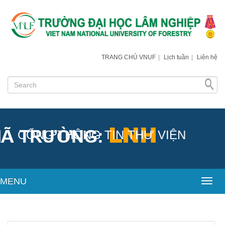
TRANG CHỦ VNUF
|
Lịch tuần
|
Liên hệ
CỔNG THÔNG TIN THƯ VIỆN
MENU
Toggl