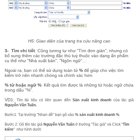
H5: Giao diện của trang tra cứu nâng cao
3- Tìm chi tiết
: Cũng tương tự như "Tìm đơn giản", nhưng có
bổ sung thêm các trường đặc thù tuỳ thuộc vào dạng ấn phẩm
cụ thể như "Nhà xuất bản", "Ngôn ngữ"...
Ngoài ra, bạn có thể sử dụng toán tử
%
để giúp cho việc tìm
kiếm trở nên nhanh chóng và chính xác hơn:
% từ hoặc ngữ %
: Kết quả tìm được là những từ hoặc ngữ chứa
trong dấu "%".
VD1:
Tìm tài liệu có liên quan đến
Sản xuất kinh doanh
của tác giả
Nguyễn Văn Tuấn.
Bước1: Tại trường "Nhan đề" bạn gõ vào
% sản xuất kinh doanh %
.
Bước 2: Gõ tên tác giả
Nguyễn Văn Tuấn
ở trường "Tác giả" và Click "
Tìm
kiếm
" như hình dưới: