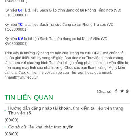
TK08000001)
Ký hiệu
GT
là tài liệu Sách Giáo trình đang có tại Phòng Tổng hợp (VD:
GT08000001)
Ký hiệu
TC
là tài liệu Sách Tra cứu đang có tại Phòng Tra cứu (VD:
TC08000001)
Ký hiệu
KV
là tài liệu Sách Tra cứu đang có tại Khoa/ Viện (VD:
KV08000001)
Trên đây là những kỹ năng cơ bản của Trang tra cứu OPAC mà chúng tôi
muốn giới thiệu với hy vọng sẽ giúp Bạn đọc của Thư viện nhanh chóng
làm quen với chương trình Tra cứu tài liệu bằng phần mềm thư viện điện tử
trên mạng máy tính của nhà trường. Chúc các bạn thành công! Mọi ý kiến
cần giải đáp, xin liên hệ với cán bộ của Thư viện hoặc qua Email:
nhamtt@vnuf.edu.vn
Chia sẻ
TIN LIÊN QUAN
Hướng dẫn đăng nhập tài khoản, tìm kiếm tài liệu trên trang
Thư viện số
(09/09)
Cơ sở dữ liệu khai thác trực tuyến
(08/09)