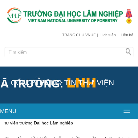
TRANG CHỦ VNUF
|
Lịch tuần
|
Liên hệ
CỔNG THÔNG TIN THƯ VIỆN
MENU
Toggl
iện trường Đại học Lâm nghiệp