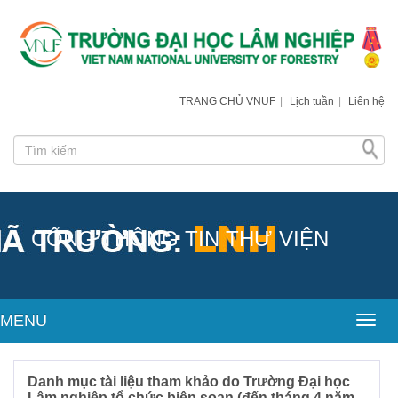
TRANG CHỦ VNUF
|
Lịch tuần
|
Liên hệ
CỔNG THÔNG TIN THƯ VIỆN
MENU
Toggl
Danh mục tài liệu tham khảo do Trường Đại học
Lâm nghiệp tổ chức biên soạn (đến tháng 4 năm