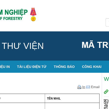
 THƯ VIỆN
IỆU IN
TÀI LIỆU ĐIỆN TỬ
THÔNG BÁO
CÔNG KHAI
W
In
Email
Ụ
TÊN MAIL