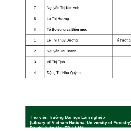
7
Nguyễn Thị Kim Anh
8
Lù Thị Hương
III
Tổ Bổ sung và Biên mục
1
Lê Thị Thùy Dương
Tổ trưởng
2
Nguyễn Thị Thành
3
Vũ Thị Tịnh
4
Đặng Thị Như Quỳnh
Thư viện Trường Đại học Lâm nghiệp
(Library of Vietnam National University of Forestry
Địa chỉ: Xuân Mai, TP. Hà Nội