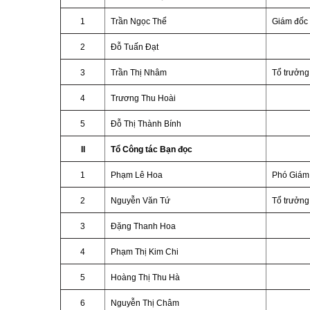
1
Trần Ngọc Thể
Giám đốc
2
Đỗ Tuấn Đạt
3
Trần Thị Nhâm
Tổ trưởng
4
Trương Thu Hoài
5
Đỗ Thị Thành Bính
II
Tổ Công tác Bạn đọc
1
Phạm Lê Hoa
Phó Giám
2
Nguyễn Văn Tứ
Tổ trưởng
3
Đặng Thanh Hoa
4
Phạm Thị Kim Chi
5
Hoàng Thị Thu Hà
6
Nguyễn Thị Châm