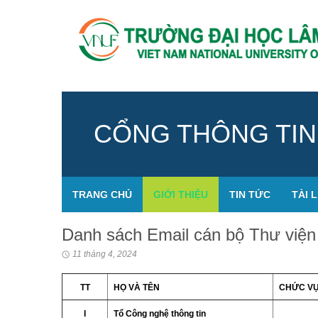
CỔNG THÔNG TIN
TRANG CHỦ
GIỚI THIỆU
TIN TỨC
TÀI L
Danh sách Email cán bộ Thư viện
11 tháng 4, 2024
TT
HỌ VÀ TÊN
CHỨC V
I
Tổ Công nghệ thông tin