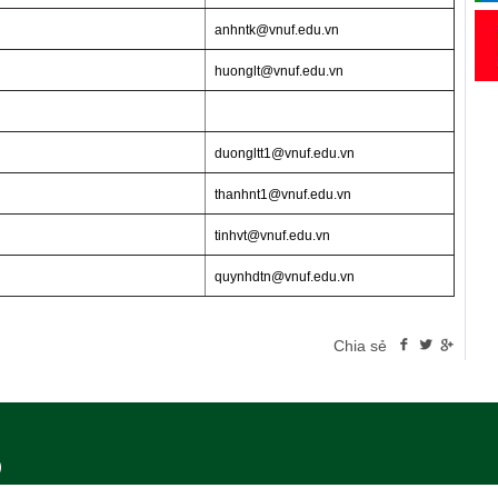
anhntk@vnuf.edu.vn
huonglt@vnuf.edu.vn
duongltt1@vnuf.edu.vn
thanhnt1@vnuf.edu.vn
tinhvt@vnuf.edu.vn
quynhdtn@vnuf.edu.vn
Chia sẻ
)