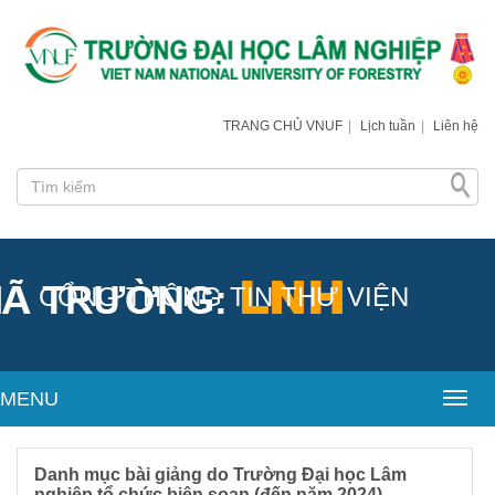
TRANG CHỦ VNUF
|
Lịch tuần
|
Liên hệ
CỔNG THÔNG TIN THƯ VIỆN
MENU
Toggl
Danh mục bài giảng do Trường Đại học Lâm
nghiệp tổ chức biên soạn (đến năm 2024)